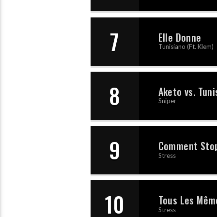
7
Elle Donne
Tunisiano (Ft. Klem)
8
Aketo vs. Tuni
Sniper
9
Comment Sto
Stress
10
Tous Les Mêm
Stress