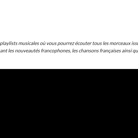
 playlists musicales où vous pourrez écouter tous les morceaux iss
nt les nouveautés francophones, les chansons françaises ainsi qu