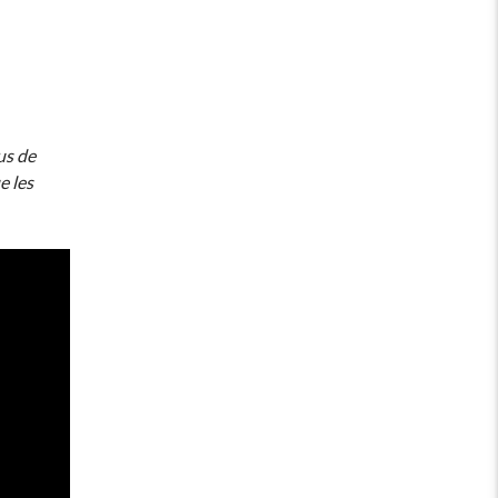
us de
e les