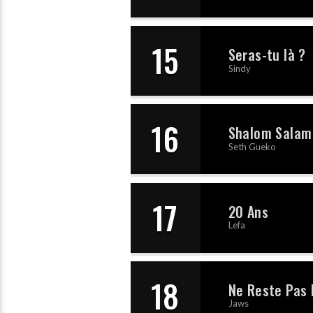
15
Seras-tu là ?
Sindy
16
Shalom Salam
Seth Gueko
17
20 Ans
Lefa
18
Ne Reste Pas 
Jaws