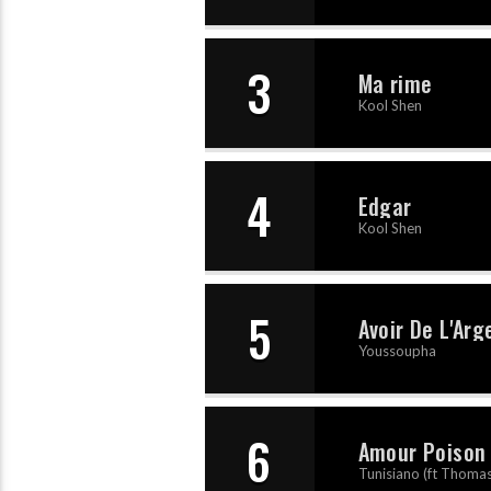
3
Ma rime
Kool Shen
4
Edgar
Kool Shen
5
Avoir De L'Arg
Youssoupha
6
Amour Poison
Tunisiano (ft Thoma