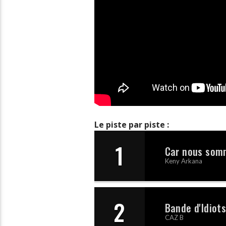
Le piste par piste :
1
Car nous som
Keny Arkana
2
Bande d'Idiot
CAZ B