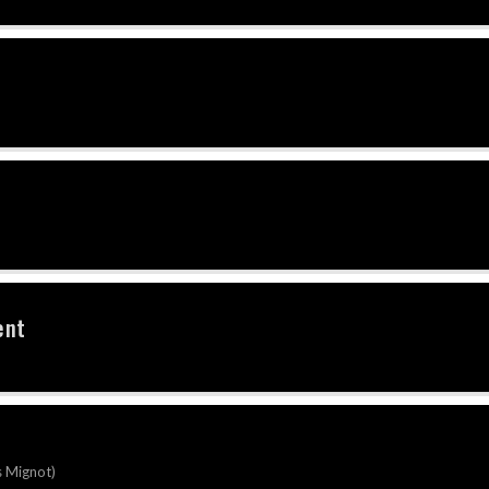
ent
s Mignot)