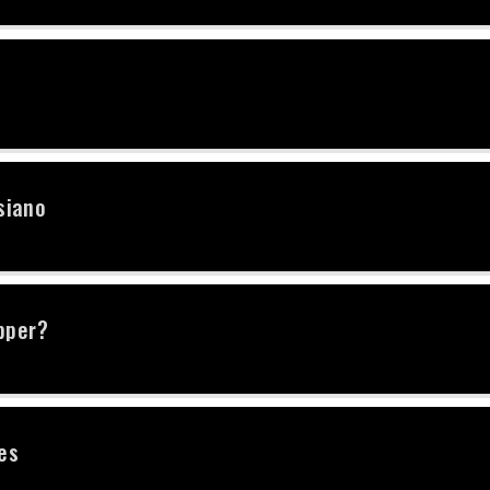
siano
pper?
es