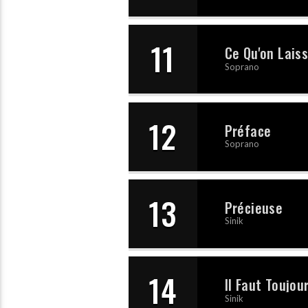
11
Ce Qu'on Lais
Soprano
12
Préface
Soprano
13
Précieuse
Sinik
14
Il Faut Toujo
Sinik