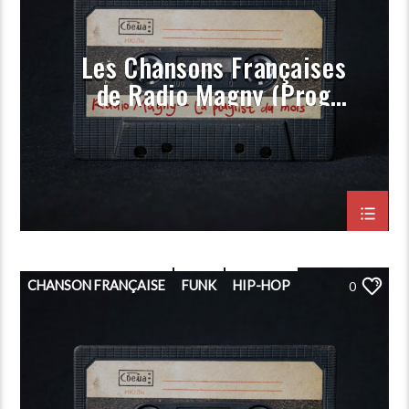
Les Chansons Françaises
de Radio Magny (Prog
Novembre 2023)
CHANSON FRANÇAISE
FUNK
HIP-HOP
0
PLAYLIST
POP
PORGRAMMATION
RAP
ROCK