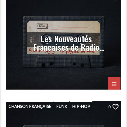
PLAYLIST
POP
PORGRAMMATION
RAP
ROCK
Les Nouveautés
Françaises de Radio
Magny (Prog Novembre
2023)
CHANSON FRANÇAISE
FUNK
HIP-HOP
0
PLAYLIST
POP
PORGRAMMATION
RAP
ROCK