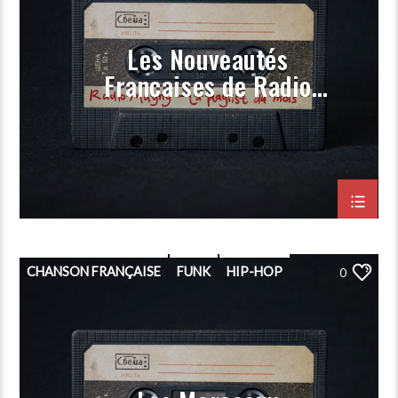
Les Nouveautés
Françaises de Radio
Magny (Prog Février
2024)
CHANSON FRANÇAISE
FUNK
HIP-HOP
0
PLAYLIST
POP
PORGRAMMATION
RAP
ROCK