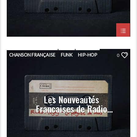
Février 2024)
CHANSON FRANÇAISE
FUNK
HIP-HOP
0
PLAYLIST
POP
PORGRAMMATION
RAP
ROCK
Les Nouveautés
Françaises de Radio
Magny (Prog Décembre
2023)