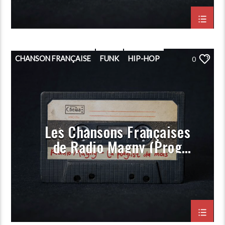
CHANSON FRANÇAISE
FUNK
HIP-HOP
0
PLAYLIST
POP
PORGRAMMATION
RAP
ROCK
Les Chansons Françaises
de Radio Magny (Prog
Decembre 2023)