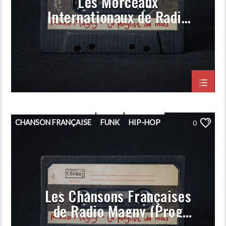
Les Morceaux
Internationaux de Radio
Magny (Prog Février
2024)
CHANSON FRANÇAISE
FUNK
HIP-HOP
0
PLAYLIST
POP
PORGRAMMATION
RAP
ROCK
Les Chansons Françaises
de Radio Magny (Prog