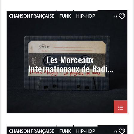
CHANSON FRANÇAISE
FUNK
HIP-HOP
0
PLAYLIST
POP
PORGRAMMATION
RAP
ROCK
Les Morceaux
Internationaux de Radio
Magny (Prog Decembre
2023)
CHANSON FRANÇAISE
FUNK
HIP-HOP
0