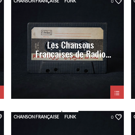
CHANSON FRANÇAISE
FUNK
0
HIP-HOP
PLAYLIST
POP
PORGRAMMATION
RAP
ROCK
Les Chansons
Françaises de Radio
Magny (Prog Janvier
2023)
CHANSON FRANÇAISE
FUNK
0
HIP-HOP
PLAYLIST
POP