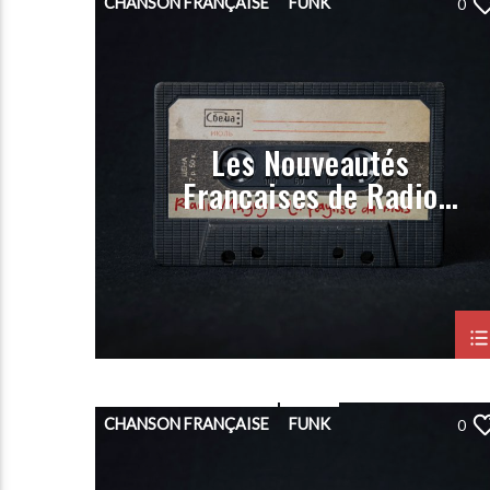
CHANSON FRANÇAISE
FUNK
0
HIP-HOP
PLAYLIST
POP
PORGRAMMATION
RAP
ROCK
Les Nouveautés
Françaises de Radio
Magny (Prog Janvier
2023)
CHANSON FRANÇAISE
FUNK
0
HIP-HOP
PLAYLIST
POP