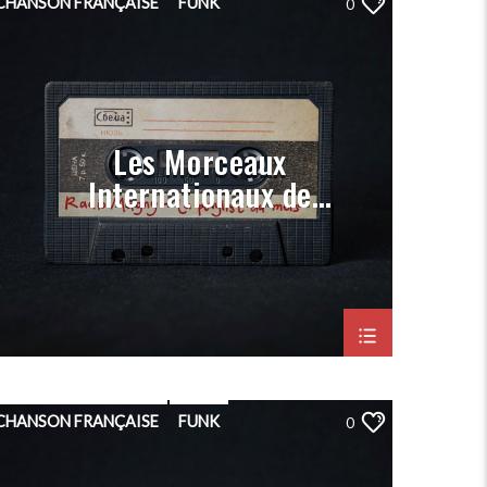
CHANSON FRANÇAISE
FUNK
0
HIP-HOP
PLAYLIST
POP
PORGRAMMATION
RAP
ROCK
Les Morceaux
Internationaux de
Radio Magny (Prog
Janvier 2023)
CHANSON FRANÇAISE
FUNK
0
HIP-HOP
PLAYLIST
POP