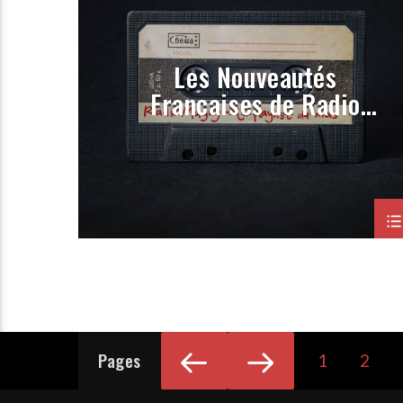
PORGRAMMATION
RAP
ROCK
Les Nouveautés
Françaises de Radio
Magny (Prog Novembre
2022)
Pages
1
2