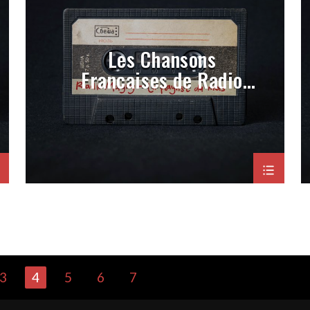
PORGRAMMATION
RAP
ROCK
Les Chansons
Françaises de Radio
Magny (Prog Novembre
2022)
3
4
5
6
7