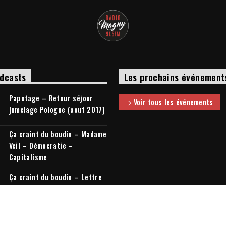
dcasts
Les prochains événement
Papotage – Retour séjour
Voir tous les événements
jumelage Pologne (aout 2017)
Ça craint du boudin – Madame
Veil – Démocratie –
Capitalisme
Ça craint du boudin – Lettre
à mon cousin + Elections
législatives