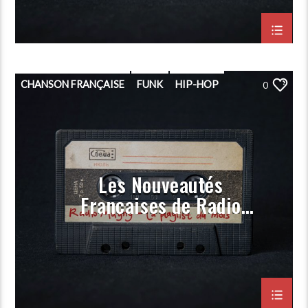
CHANSON FRANÇAISE
FUNK
HIP-HOP
0
PLAYLIST
POP
PORGRAMMATION
RAP
ROCK
Les Nouveautés
Françaises de Radio
Magny (Prog Aout 2023)