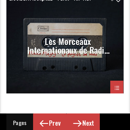
PLAYLIST
POP
PORGRAMMATION
RAP
ROCK
Les Morceaux
Internationaux de Radio
Magny (Prog Aout 2023)
Prev
Next
Pages