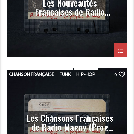
Les Nouveautés
Françaises de Radio
Magny (Prog Novembre
2023)
CHANSON FRANÇAISE
FUNK
HIP-HOP
0
PLAYLIST
POP
PORGRAMMATION
RAP
ROCK
Les Chansons Françaises
de Radio Magny (Prog