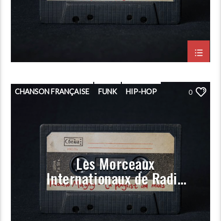
Novembre 2023)
CHANSON FRANÇAISE
FUNK
HIP-HOP
0
PLAYLIST
POP
PORGRAMMATION
RAP
ROCK
Les Morceaux
Internationaux de Radio
Magny (Prog Novembre
2023)