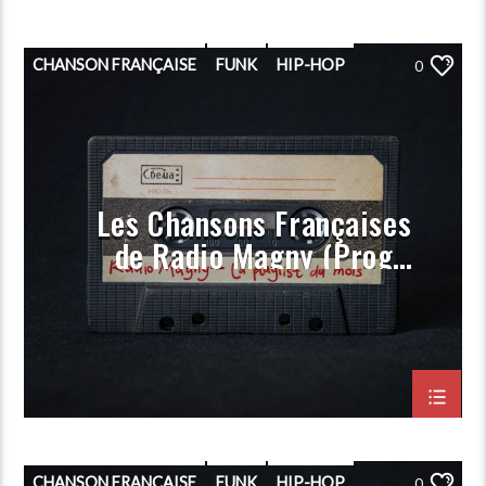
CHANSON FRANÇAISE
FUNK
HIP-HOP
0
PLAYLIST
POP
PORGRAMMATION
RAP
ROCK
Les Chansons Françaises
de Radio Magny (Prog
Aout 2023)
CHANSON FRANÇAISE
FUNK
HIP-HOP
0