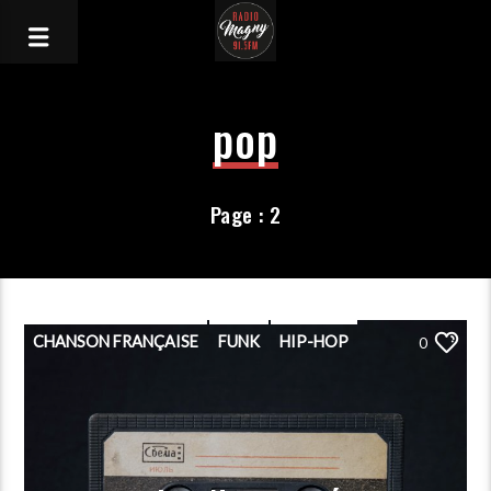
pop
Page : 2
CHANSON FRANÇAISE
FUNK
HIP-HOP
0
PLAYLIST
POP
PORGRAMMATION
RAP
ROCK