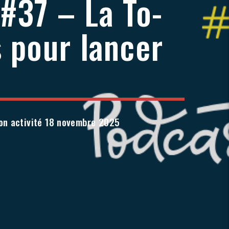
#37 – La To-
s pour lancer
ton activité 18 novembre 2025