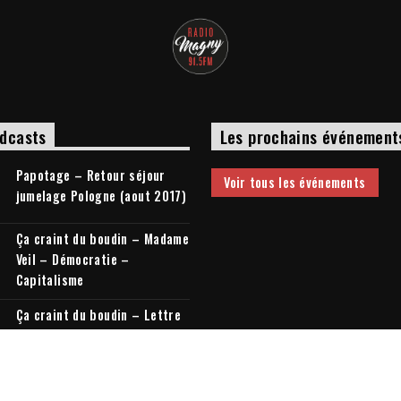
dcasts
Les prochains événement
Papotage – Retour séjour
Voir tous les événements
jumelage Pologne (aout 2017)
Ça craint du boudin – Madame
Veil – Démocratie –
Capitalisme
Ça craint du boudin – Lettre
à mon cousin + Elections
législatives