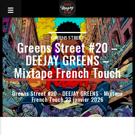
GREENS STREET
Greens Street #20 –
DEEJAY GREENS –
Mixtape French Touch
Greens Street #20 - DEEJAY GREENS - Mixtape
French Touch 23 janvier 2026