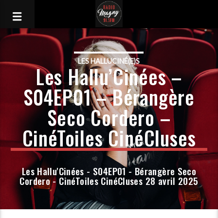
LES HALLUCINÉ(E)S
Les Hallu’Cinées –
S04EP01 – Bérangère
Seco Cordero –
CinéToiles CinéCluses
Les Hallu'Cinées - S04EP01 - Bérangère Seco
Cordero - CinéToiles CinéCluses 28 avril 2025