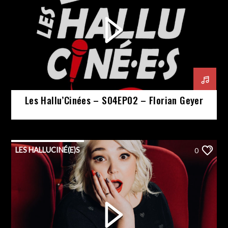
Les Hallu’Cinées – S04EP02 – Florian Geyer
LES HALLUCINÉ(E)S
0