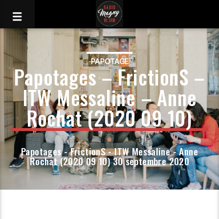
PAPOTAGE
Papotages – FrictionS –
ITW Messaline – Anne
Rochat (2020 09 10)
Papotages - FrictionS - ITW Messaline - Anne
Rochat (2020 09 10) 30 septembre 2020