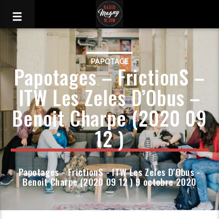
PAPOTAGE
Papotages – FrictionS –
ITW Les Zeles D’Obus –
Benoit Charpe (2020 09
12 )
Papotages - FrictionS - ITW Les Zeles D'Obus -
Benoit Charpe (2020 09 12 ) 9 octobre 2020