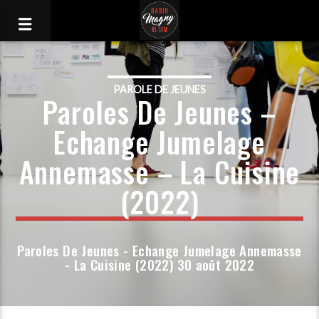
PAROLE DE JEUNES
Paroles De Jeunes –
Echange Jumelage
Annemasse – La Cuisine
(2022)
Paroles De Jeunes - Echange Jumelage Annemasse
- La Cuisine (2022) 30 août 2022