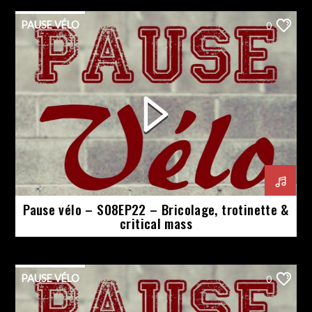
PAUSE VÉLO
0
Pause vélo – S08EP22 – Bricolage, trotinette &
critical mass
PAUSE VÉLO
0