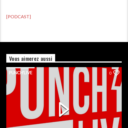
[PODCAST]
Vous aimerez aussi
PUNCH'LIVE
0