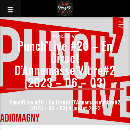
PUNCH'LIVE
Punch’Live #20 – En
Direct
D’Annemasse’Vibre#2
(2023 – 06 – 03)
Punch'Live #20 - En Direct D'Annemasse'Vibre#2
(2023 - 06 - 03) 4 juillet 2023