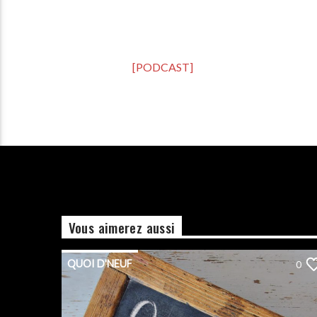
[PODCAST]
Vous aimerez aussi
QUOI D'NEUF
0