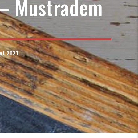
 – Mustradem
let 2021