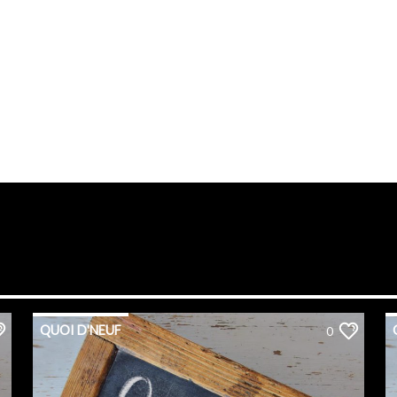
QUOI D'NEUF
0