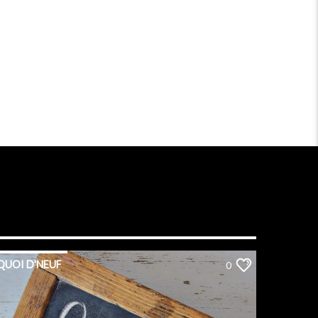
QUOI D'NEUF
0