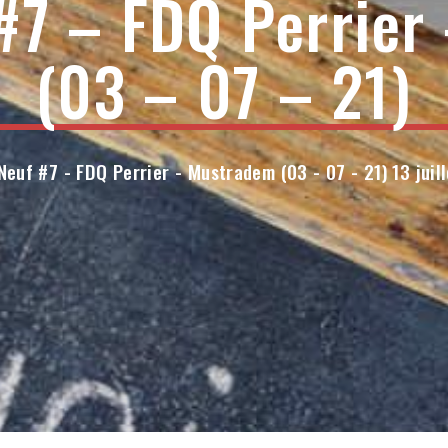
 #7 – FDQ Perrier
(03 – 07 – 21)
Neuf #7 - FDQ Perrier - Mustradem (03 - 07 - 21) 13 juil