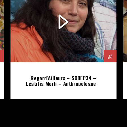
Regard’Ailleurs – S08EP34 –
Leatitia Merli – Anthropologue &
Réalisatrice