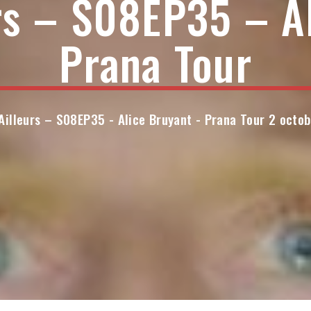
rs – S08EP35 – A
Prana Tour
Ailleurs – S08EP35 - Alice Bruyant - Prana Tour 2 octo