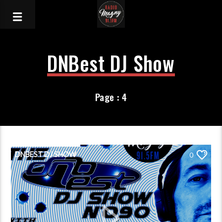
DNBest DJ Show
Page : 4
DNBEST DJ SHOW
0