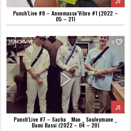
Punch’Live #8 – Annemasse’Vibre #1 (2022 –
05 – 21)
PUNCH'LIVE
0
Punch’Live #7 – Sacha _ Man _ Souleymane _
Bami Bassi (2022 – 04 – 20)