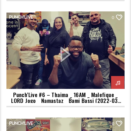
PUNCH'LIVE
0
Punch’Live #6 – Thaima _ 16AM _ Malefique _
LORD Jogo _ Namastaz _ Bami Bassi (2022-03-
16)
PUNCH'LIVE
0