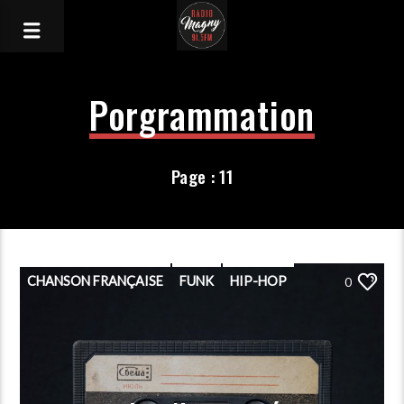
Porgrammation
Page : 11
CHANSON FRANÇAISE
FUNK
HIP-HOP
0
PLAYLIST
POP
PORGRAMMATION
RAP
ROCK