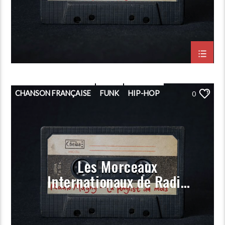
Mars 2021)
CHANSON FRANÇAISE
FUNK
HIP-HOP
0
PLAYLIST
POP
PORGRAMMATION
RAP
ROCK
Les Morceaux
Internationaux de Radio
Magny (Prog Mars 2021)