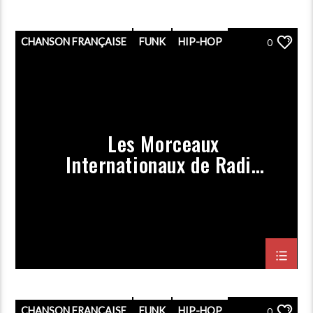
CHANSON FRANÇAISE
FUNK
HIP-HOP
0
PLAYLIST
POP
PORGRAMMATION
RAP
ROCK
Les Morceaux
Internationaux de Radio
Magny (Prog Février
2021)
CHANSON FRANÇAISE
FUNK
HIP-HOP
0