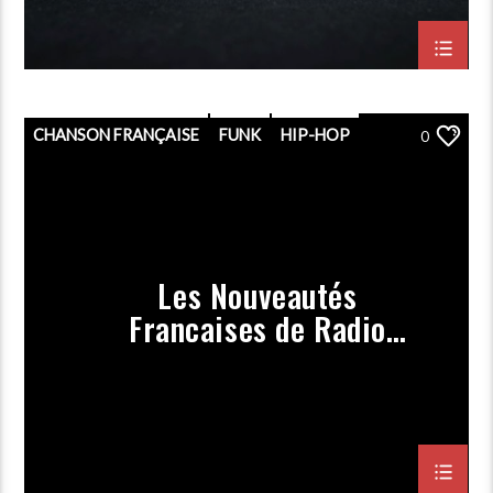
CHANSON FRANÇAISE
FUNK
HIP-HOP
0
PLAYLIST
POP
PORGRAMMATION
RAP
ROCK
Les Nouveautés
Françaises de Radio
Magny (Prog Février
2021)