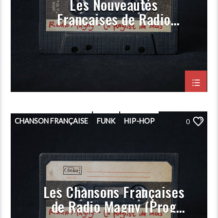
Les Nouveautés
Françaises de Radio
Magny (Prog Mars 2021)
CHANSON FRANÇAISE
FUNK
HIP-HOP
0
PLAYLIST
POP
PORGRAMMATION
RAP
ROCK
Les Chansons Françaises
de Radio Magny (Prog