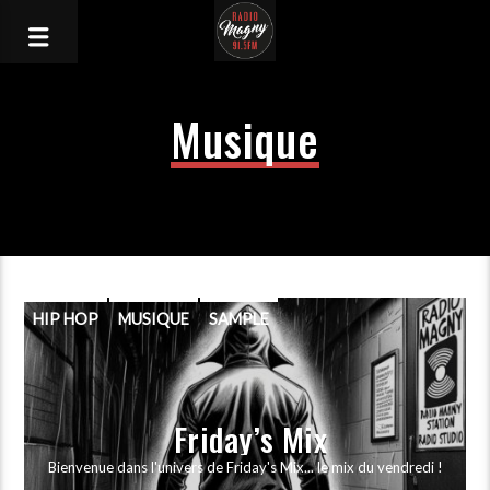
Musique
HIP HOP
MUSIQUE
SAMPLE
Friday’s Mix
Bienvenue dans l'univers de Friday's Mix... le mix du vendredi !