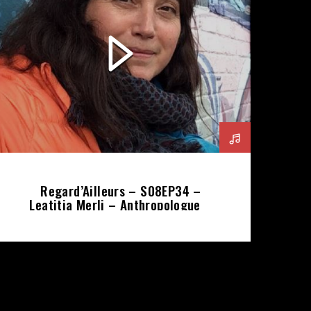
Regard’Ailleurs – S08EP34 –
Leatitia Merli – Anthropologue &
Réalisatrice