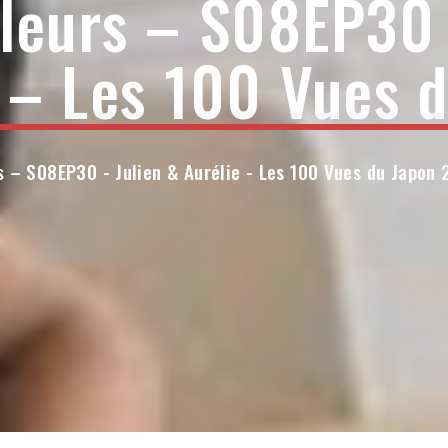
lleurs – S08EP30 
 – Les 100 Vues 
s – S08EP30 - Julien & Aurélie - Les 100 Vues du Japon