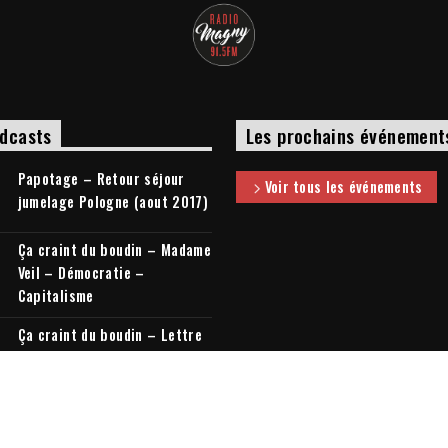
dcasts
Les prochains événement
Papotage – Retour séjour
Voir tous les événements
jumelage Pologne (aout 2017)
Ça craint du boudin – Madame
Veil – Démocratie –
Capitalisme
Ça craint du boudin – Lettre
à mon cousin + Elections
législatives
tous les podcasts