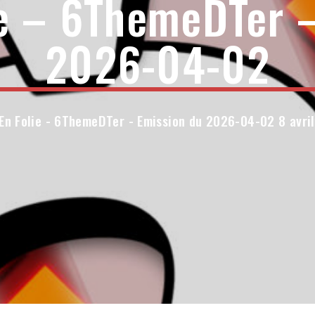
ie – 6ThemeDTer –
2026-04-02
En Folie - 6ThemeDTer - Emission du 2026-04-02 8 avri