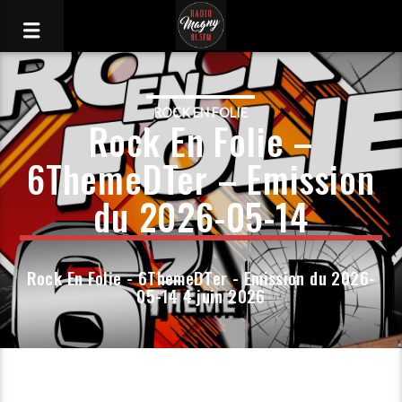
ROCK EN FOLIE
Rock En Folie –
6ThemeDTer – Emission
du 2026-05-14
Rock En Folie - 6ThemeDTer - Emission du 2026-
05-14 4 juin 2026