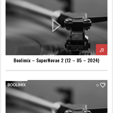
Boolimix – SuperNovae 2 (12 – 05 – 2024)
BOOLIMIX
0