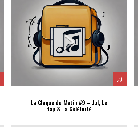
La Claque du Matin #9 – Jul, Le
Rap & La Célébrité