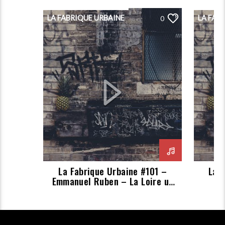
LA FABRIQUE URBAINE
LA FAB
0
La Fabrique Urbaine #101 –
La 
Emmanuel Ruben – La Loire un
fleuve à écouter