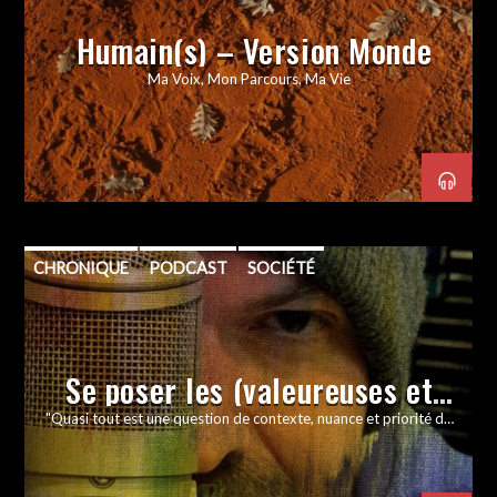
Humain(s) – Version Monde
Ma Voix, Mon Parcours, Ma Vie
CHRONIQUE
PODCAST
SOCIÉTÉ
Se poser les (valeureuses et)
bonnes questions
"Quasi tout est une question de contexte, nuance et priorité de
valeurs." (Etho)