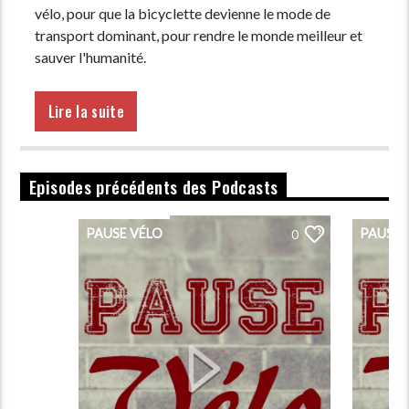
vélo, pour que la bicyclette devienne le mode de
transport dominant, pour rendre le monde meilleur et
sauver l'humanité.
Aux associations pro-vélo, aux ateliers de réparation,
aux cyclistes du quotidien du Genevois et de la Haute-
Lire la suite
Savoie : n’hésitez pas à nous faire part de votre
actualité que l’on diffusera dans notre rubrique
Agenda, aussi contactez nous pour témoigner de votre
Episodes précédents des Podcasts
expérience (info@pausevelo.com).
PAUSE VÉLO
PAUSE 
0