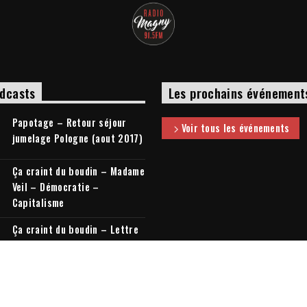
dcasts
Les prochains événement
Papotage – Retour séjour
Voir tous les événements
jumelage Pologne (aout 2017)
Ça craint du boudin – Madame
Veil – Démocratie –
Capitalisme
Ça craint du boudin – Lettre
à mon cousin + Elections
législatives
tous les podcasts