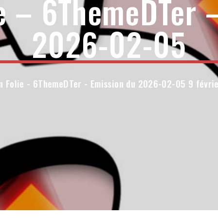
ie – 6ThemeDTer –
2026-02-05
n Folie - 6ThemeDTer - Emission du 2026-02-05 9 févri